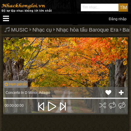
Đăng nhập
MUSIC
Nhạc cụ
Nhạc hòa tấu Baroque Era
Bar
Hẹn giờ tắt
Concerto In D Minor; Adagio
00:00
00:00