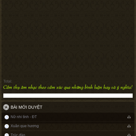
Total:
BÀI MỚI DUYỆT
Nữ nhi tình - ĐT
Xuân que hương
Trúc đào