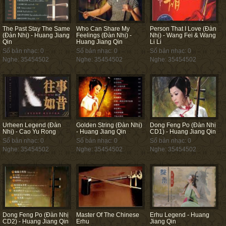
The Past Stay The Same
Who Can Share My
Person That I Love (Đàn
(Đàn Nhị) - Huang Jiang
Feelings (Đàn Nhị) -
Nhị) - Wang Fei & Wang
Qin
Huang Jiang Qin
Li Li
Số bản nhạc: 0
Số bản nhạc: 0
Số bản nhạc: 0
Nghe: 35454502
Nghe: 35454502
Nghe: 35454502
Urheen Legend (Đàn
Golden String (Đàn Nhị)
Dong Feng Po (Đàn Nhị
Nhị) - Cao Yu Rong
- Huang Jiang Qin
CD1) - Huang Jiang Qin
Số bản nhạc: 0
Số bản nhạc: 0
Số bản nhạc: 0
Nghe: 35454502
Nghe: 35454502
Nghe: 35454502
Dong Feng Po (Đàn Nhị
Master Of The Chinese
Erhu Legend - Huang
CD2) - Huang Jiang Qin
Erhu
Jiang Qin