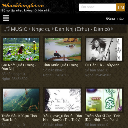
Đăng nhập
MUSIC
Nhạc cụ
Đàn Nhị (Erhu) - Đàn cò
Gợi Nhớ Quê Hương -
Tình Khúc Quê Hương
Ôi! Đàn Cò - Thùy Anh
Đàn Nhị
Số bản nhạc: 0
Số bản nhạc: 0
Số bản nhạc: 0
Nghe: 35454502
Nghe: 35454502
Nghe: 35454502
Thiên Sầu Kí Cựu Tình
Yêu (Love) (Hòa tấu Đàn
Thiên Sầu Kí Cựu Tình
(Đàn Nhị)
Nhị - Nguyễn Thu Thủy)
(Đàn Nhị) - Tao Pei Li
Số bản nhạc: 0
Số bản nhạc: 0
Số bản nhạc: 0