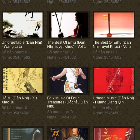
Nghe: 35454502
Nghe: 35454502
Nghe: 35454502
Unforgettable (Đàn Nhị)
The Best Of Erhu (Đàn
The Best Of Erhu (Đàn
- Wang Li Li
Nhị Tuyệt Khúc) - Vol 1
Nhị Tuyệt Khúc) - Vol 2
Số bản nhạc: 0
Số bản nhạc: 0
Số bản nhạc: 0
Nghe: 35454502
Nghe: 35454502
Nghe: 35454502
Hồ Mị (Đàn Nhị) - Xu
Folk Music Of Four
Urheen Music (Đàn Nhị)
Xiao Ju
Treasures (Độc tấu Đàn
- Huang Jiang Qin
Nhị)
Số bản nhạc: 0
Số bản nhạc: 0
Số bản nhạc: 0
Nghe: 35454502
Nghe: 35454502
Nghe: 35454502