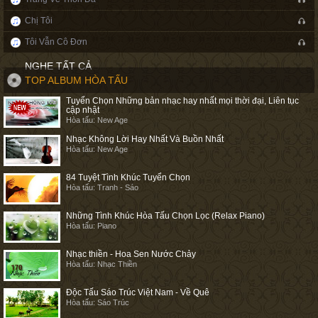
Chị Tôi
Tôi Vẫn Cô Đơn
NGHE TẤT CẢ
TOP ALBUM HÒA TẤU
Tuyển Chọn Những bản nhạc hay nhất mọi thời đại, Liên tục
cập nhật
Hòa tấu: New Age
Nhạc Không Lời Hay Nhất Và Buồn Nhất
Hòa tấu: New Age
84 Tuyệt Tình Khúc Tuyển Chọn
Hòa tấu: Tranh - Sáo
Những Tình Khúc Hòa Tấu Chọn Lọc (Relax Piano)
Hòa tấu: Piano
Nhạc thiền - Hoa Sen Nước Chảy
Hòa tấu: Nhạc Thiền
Độc Tấu Sáo Trúc Việt Nam - Về Quê
Hòa tấu: Sáo Trúc