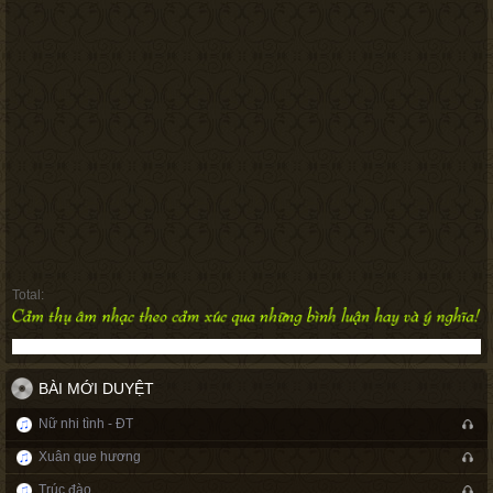
Total:
BÀI MỚI DUYỆT
Nữ nhi tình - ĐT
Xuân que hương
Trúc đào