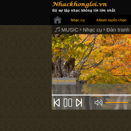
Nhạc cụ
Album tuyển chọn
MUSIC
Nhạc cụ
Đàn tranh
Hẹn giờ tắt
...