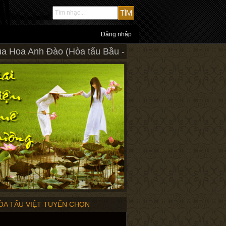
Đăng nhập
a Hoa Anh Đào (Hòa tấu Bầu - Tranh - Sáo)
HÒA TẤU VIỆT TUYỂN CHỌN