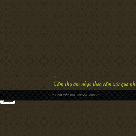
Total:
Phát triển bởi GalaxyCloud.vn