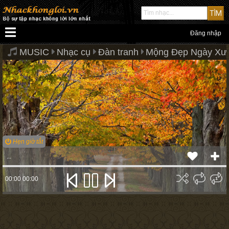
Đăng nhập
MUSIC
Nhạc cụ
Đàn tranh
Mộng Đẹp Ngày Xưa 
Hẹn giờ tắt
...
00:00
00:00