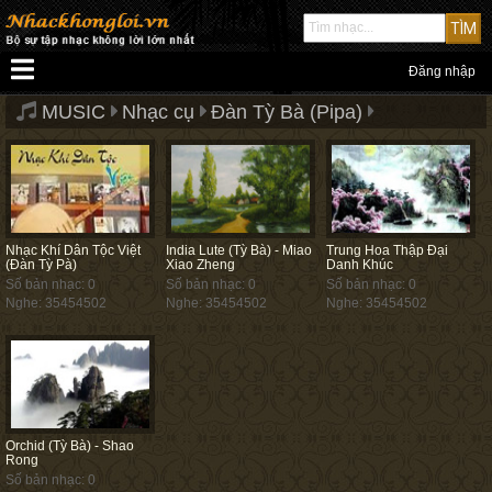
Đăng nhập
MUSIC
Nhạc cụ
Đàn Tỳ Bà (Pipa)
Nhạc Khí Dân Tộc Việt
India Lute (Tỳ Bà) - Miao
Trung Hoa Thập Đại
(Đàn Tỳ Pà)
Xiao Zheng
Danh Khúc
Số bản nhạc: 0
Số bản nhạc: 0
Số bản nhạc: 0
Nghe: 35454502
Nghe: 35454502
Nghe: 35454502
Orchid (Tỳ Bà) - Shao
Rong
Số bản nhạc: 0