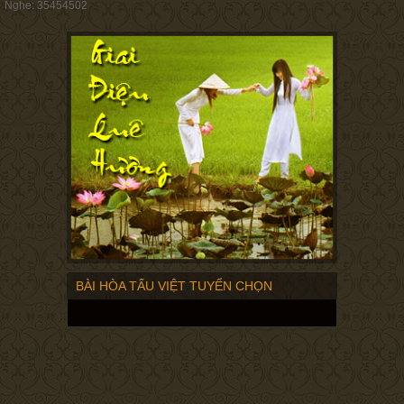
Nghe: 35454502
BÀI HÒA TẤU VIỆT TUYỂN CHỌN