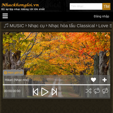
Đăng nhập
MUSIC
Nhạc cụ
Nhạc hòa tấu Classical
Love S
Hẹn giờ tắt
Hikari (Nhạc nhẹ)
00:00
00:00