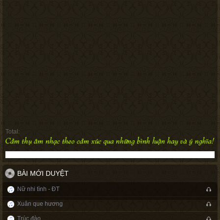
Total:
BÀI MỚI DUYỆT
Nữ nhi tình - ĐT
Xuân que hương
Trúc đào