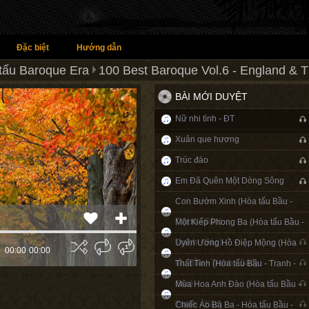
Đặc biệt
Hướng dẫn
tấu Baroque Era
100 Best Baroque Vol.6 - England & 
BÀI MỚI DUYỆT
Nữ nhi tình - ĐT
Xuân que hương
Trúc đào
Em Đã Quên Một Dòng Sông
Con Bướm Xinh (Hòa tấu Bầu -
Tranh - Sáo)
Một Kiếp Phong Ba (Hòa tấu Bầu -
Tranh - Sáo)
Uyên Ương Hồ Điệp Mộng (Hòa
00:00
00:00
tấu Bầu - Tranh - Sáo)
Thất Tình (Hòa tấu Bầu - Tranh -
Sáo)
Mùa Hoa Anh Đào (Hòa tấu Bầu -
Tranh - Sáo)
Chiếc Áo Bà Ba - Hòa tấu Bầu -