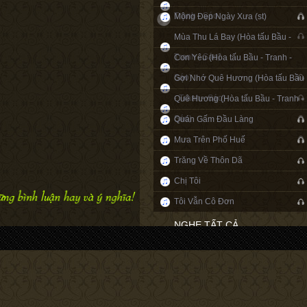
Tranh - Sáo
Mộng Đẹp Ngày Xưa (st)
Mùa Thu Lá Bay (Hòa tấu Bầu -
Tranh - Sáo)
Con Yêu (Hòa tấu Bầu - Tranh -
Sáo)
Gợi Nhớ Quê Hương (Hòa tấu Bầu
- Tranh - Sáo)
Quê Hương (Hòa tấu Bầu - Tranh -
Sáo)
Quán Gấm Đầu Làng
Mưa Trên Phố Huế
Trăng Về Thôn Dã
Chị Tôi
Tôi Vẫn Cô Đơn
NGHE TẤT CẢ