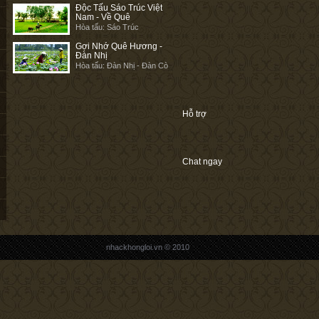
Độc Tấu Sáo Trúc Việt
Nam - Về Quê
Hòa tấu: Sáo Trúc
Gợi Nhớ Quê Hương -
Đàn Nhị
Hòa tấu: Đàn Nhị - Đàn Cò
Hỗ trợ
Chat ngay
nhackhongloi.vn © 2010