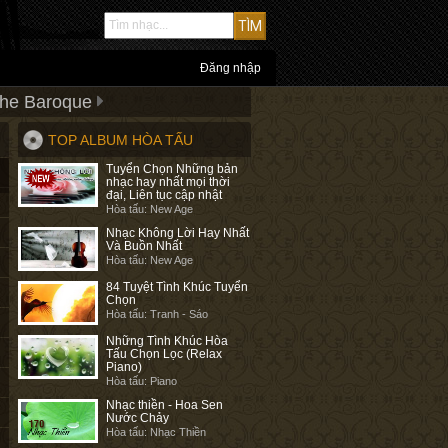
Đăng nhập
The Baroque
TOP ALBUM HÒA TẤU
Tuyển Chọn Những bản
nhạc hay nhất mọi thời
đại, Liên tục cập nhật
Hòa tấu: New Age
Nhạc Không Lời Hay Nhất
Và Buồn Nhất
Hòa tấu: New Age
84 Tuyệt Tình Khúc Tuyển
Chọn
Hòa tấu: Tranh - Sáo
Những Tình Khúc Hòa
Tấu Chọn Lọc (Relax
Piano)
Hòa tấu: Piano
Nhạc thiền - Hoa Sen
Nước Chảy
Hòa tấu: Nhạc Thiền