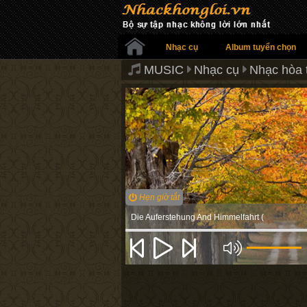
Nhạc cụ
Album tuyển chọn
MUSIC
Nhạc cụ
Nhạc hòa 
Hẹn giờ tắt
Die Auferstehung And Himmelfahrt (