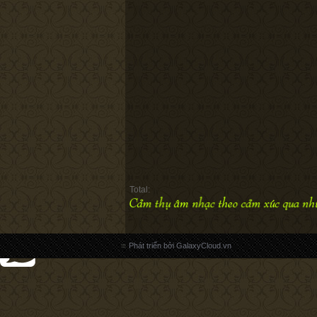
Total:
Phát triển bởi GalaxyCloud.vn