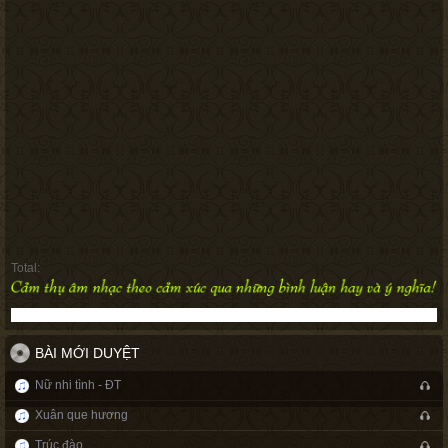
Total:
BÀI MỚI DUYỆT
Nữ nhi tình - ĐT
Xuân que hương
Trúc đào