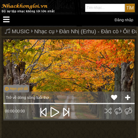
Đăng nhập
MUSIC
Nhạc cụ
Đàn Nhị (Erhu) - Đàn cò
Ôi! Đ
Hẹn giờ tắt
Trở về dòng sông tuổi thơ
00:00
00:00