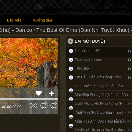
Đặc biệt
Hướng dẫn
rhu) - Đàn cò
The Best Of Erhu (Đàn Nhị Tuyệt Khúc) -
BÀI MỚI DUYỆT
Nữ nhi tình - ĐT
Xuân que hương
Trúc đào
Em Đã Quên Một Dòng Sông
Con Bướm Xinh (Hòa tấu Bầu -
Tranh - Sáo)
Một Kiếp Phong Ba (Hòa tấu Bầu -
Tranh - Sáo)
Uyên Ương Hồ Điệp Mộng (Hòa
00:00
00:00
tấu Bầu - Tranh - Sáo)
Thất Tình (Hòa tấu Bầu - Tranh -
Sáo)
Mùa Hoa Anh Đào (Hòa tấu Bầu -
Tranh - Sáo)
Chiếc Áo Bà Ba - Hòa tấu Bầu -