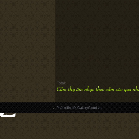
Total:
Phát triển bởi GalaxyCloud.vn