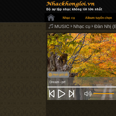
Nhạc cụ
Album tuyển chọn
MUSIC
Nhạc cụ
Đàn Nhị (E
Hẹn giờ tắt
Dream - prf