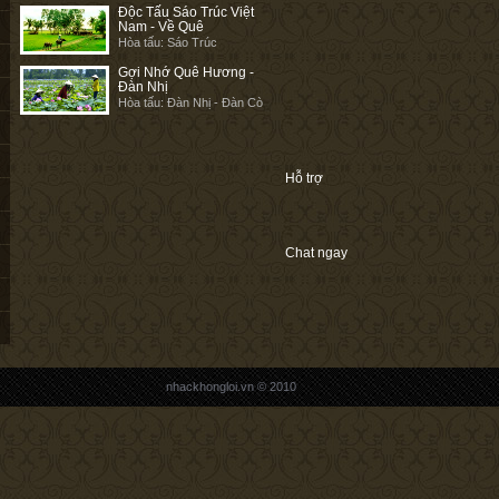
Độc Tấu Sáo Trúc Việt
Nam - Về Quê
Hòa tấu: Sáo Trúc
Gợi Nhớ Quê Hương -
Đàn Nhị
Hòa tấu: Đàn Nhị - Đàn Cò
Hỗ trợ
Chat ngay
nhackhongloi.vn © 2010