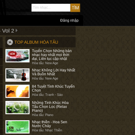
Đăng nhập
 Vol 2
TOP ALBUM HÒA TẤU
Tuyển Chọn Những bản
nhạc hay nhất mọi thời
đại, Liên tục cập nhật
Hòa tấu: New Age
Nhạc Không Lời Hay Nhất
Và Buồn Nhất
Hòa tấu: New Age
84 Tuyệt Tình Khúc Tuyển
Chọn
Hòa tấu: Tranh - Sáo
Những Tình Khúc Hòa
Tấu Chọn Lọc (Relax
Piano)
Hòa tấu: Piano
Nhạc thiền - Hoa Sen
Nước Chảy
Hòa tấu: Nhạc Thiền