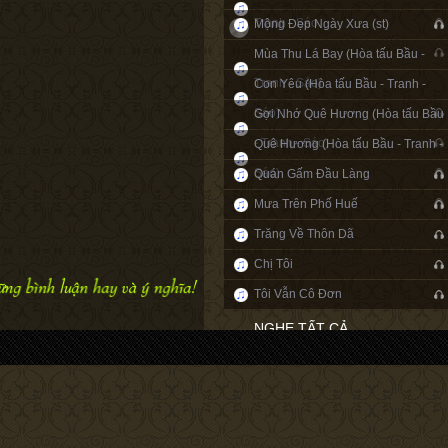
Tranh - Sáo
Mộng Đẹp Ngày Xưa (st)
Mùa Thu Lá Bay (Hòa tấu Bầu -
Tranh - Sáo)
Con Yêu (Hòa tấu Bầu - Tranh -
Sáo)
Gợi Nhớ Quê Hương (Hòa tấu Bầu
- Tranh - Sáo)
Quê Hương (Hòa tấu Bầu - Tranh -
Sáo)
Quán Gấm Đầu Làng
Mưa Trên Phố Huế
Trăng Về Thôn Dã
Chị Tôi
Tôi Vẫn Cô Đơn
NGHE TẤT CẢ