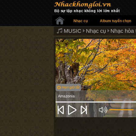
Nhạc cụ
Album tuyển chọn
MUSIC
Nhạc cụ
Nhạc hòa 
Hẹn giờ tắt
Amazonia