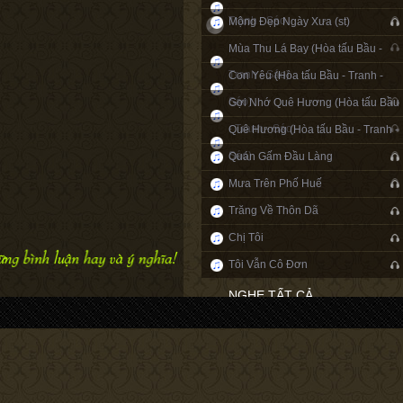
Tranh - Sáo
Mộng Đẹp Ngày Xưa (st)
Mùa Thu Lá Bay (Hòa tấu Bầu -
Tranh - Sáo)
Con Yêu (Hòa tấu Bầu - Tranh -
Sáo)
Gợi Nhớ Quê Hương (Hòa tấu Bầu
- Tranh - Sáo)
Quê Hương (Hòa tấu Bầu - Tranh -
Sáo)
Quán Gấm Đầu Làng
Mưa Trên Phố Huế
Trăng Về Thôn Dã
Chị Tôi
Tôi Vẫn Cô Đơn
NGHE TẤT CẢ