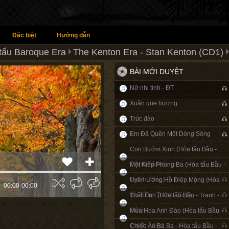
Đặc biệt
Hướng dẫn
tấu Baroque Era
The Kenton Era - Stan Kenton (CD1)
BÀI MỚI DUYỆT
Nữ nhi tình - ĐT
Xuân que hương
Trúc đào
Em Đã Quên Một Dòng Sông
Con Bướm Xinh (Hòa tấu Bầu -
Tranh - Sáo)
Một Kiếp Phong Ba (Hòa tấu Bầu -
Tranh - Sáo)
Uyên Ương Hồ Điệp Mộng (Hòa
00:00
00:00
tấu Bầu - Tranh - Sáo)
Thất Tình (Hòa tấu Bầu - Tranh -
Sáo)
Mùa Hoa Anh Đào (Hòa tấu Bầu -
Tranh - Sáo)
Chiếc Áo Bà Ba - Hòa tấu Bầu -