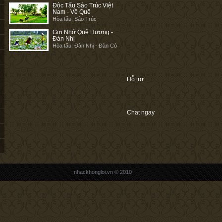
Độc Tấu Sáo Trúc Việt
Nam - Về Quê
Hòa tấu: Sáo Trúc
Gợi Nhớ Quê Hương -
Đàn Nhị
Hòa tấu: Đàn Nhị - Đàn Cò
Hỗ trợ
Chat ngay
nhackhongloi.vn © 2010