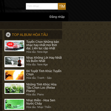
Đăng nhập
TOP ALBUM HÒA TẤU
Tuyển Chọn Những bản
nhạc hay nhất mọi thời
đại, Liên tục cập nhật
Hòa tấu: New Age
Nhạc Không Lời Hay Nhất
Và Buồn Nhất
Hòa tấu: New Age
84 Tuyệt Tình Khúc Tuyển
Chọn
Hòa tấu: Tranh - Sáo
Những Tình Khúc Hòa
Tấu Chọn Lọc (Relax
Piano)
Hòa tấu: Piano
Nhạc thiền - Hoa Sen
Nước Chảy
Hòa tấu: Nhạc Thiền