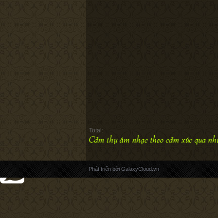
Total:
Phát triển bởi GalaxyCloud.vn