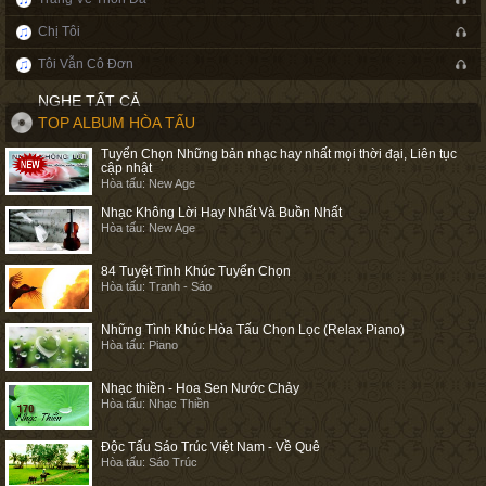
Chị Tôi
Tôi Vẫn Cô Đơn
NGHE TẤT CẢ
TOP ALBUM HÒA TẤU
Tuyển Chọn Những bản nhạc hay nhất mọi thời đại, Liên tục
cập nhật
Hòa tấu: New Age
Nhạc Không Lời Hay Nhất Và Buồn Nhất
Hòa tấu: New Age
84 Tuyệt Tình Khúc Tuyển Chọn
Hòa tấu: Tranh - Sáo
Những Tình Khúc Hòa Tấu Chọn Lọc (Relax Piano)
Hòa tấu: Piano
Nhạc thiền - Hoa Sen Nước Chảy
Hòa tấu: Nhạc Thiền
Độc Tấu Sáo Trúc Việt Nam - Về Quê
Hòa tấu: Sáo Trúc