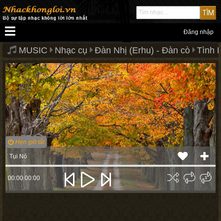
Đăng nhập
MUSIC
Nhạc cụ
Đàn Nhị (Erhu) - Đàn cò
Tình 
Hẹn giờ tắt
Tụi Nó
00:00
00:00