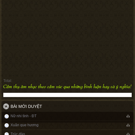
Total:
BÀI MỚI DUYỆT
Nữ nhi tình - ĐT
Xuân que hương
Trúc đào