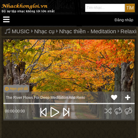
Đăng nhập
MUSIC
Nhạc cụ
Nhạc thiền - Meditation
Relaxi
Hẹn giờ tắt
The River Flows For Deep Meditation And Reiki
00:00
00:00