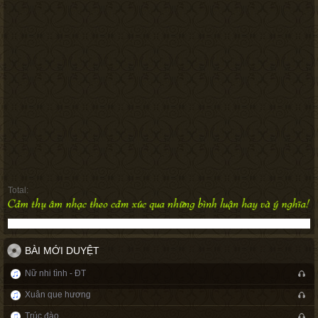
Total:
BÀI MỚI DUYỆT
Nữ nhi tình - ĐT
Xuân que hương
Trúc đào